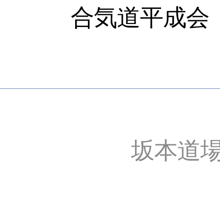
合気道平成会
坂本道場稽