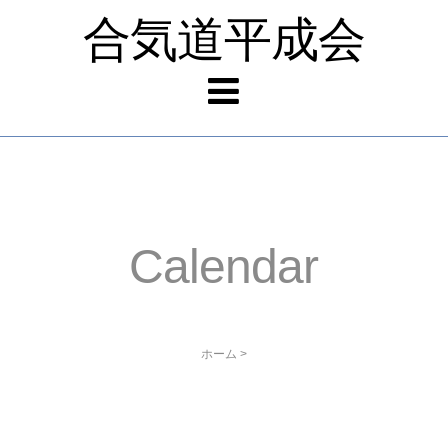
合気道平成会
Calendar
ホーム
>