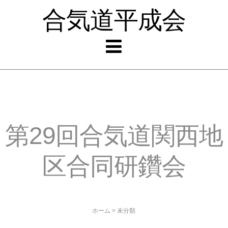
合気道平成会
第29回合気道関西地
区合同研鑽会
ホーム
>
未分類