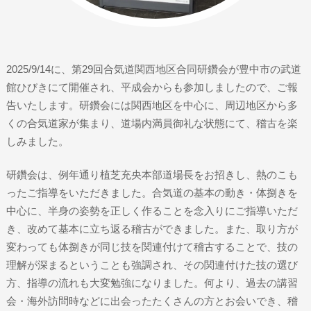
2025/9/14に、第29回合気道関西地区合同研鑽会が豊中市の武道
館ひびきにて開催され、平成会からも参加しましたので、ご報
告いたします。研鑽会には関西地区を中心に、周辺地区から多
くの合気道家が集まり、道場内満員御礼な状態にて、稽古を楽
しみました。
研鑽会は、例年通り植芝充央本部道場長をお招きし、熱のこも
ったご指導をいただきました。合気道の基本の動き・体捌きを
中心に、半身の姿勢を正しく作ることを念入りにご指導いただ
き、改めて基本に立ち返る稽古ができました。また、取り方が
変わっても体捌きが同じ技を関連付けて稽古することで、技の
理解が深まるということも強調され、その関連付けた技の選び
方、指導の流れも大変勉強になりました。何より、過去の講習
会・海外訪問時などに出会ったたくさんの方とお会いでき、稽