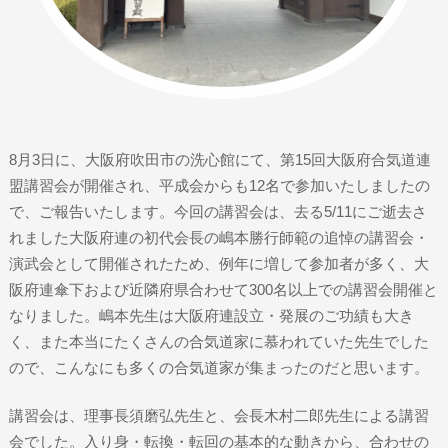
8月3日に、大阪府吹田市の洗心館にて、第15回大阪府合気道連
盟講習会が開催され、平成会からも12名で参加いたしましたの
で、ご報告いたします。今回の講習会は、去る5/11にご逝去さ
れました大阪府連の初代会長の嶋本勝行師範の追悼の講習会・
演武会として開催されたため、例年に増して参加者が多く、大
阪府連傘下および近隣府県合わせて300名以上での講習会開催と
なりました。嶋本先生は大阪府連設立・発展のご功績も大き
く、また本当にたくさんの合気道家に慕われていた先生でした
ので、こんなにも多くの合気道家が集まったのだと思います。
講習会は、理事長須磨弘先生と、会長木村二郎先生による講習
会でした。入り身・転換・転回の基本的な動きから、合わせの