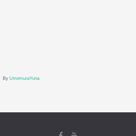
By
UmemuraYuna