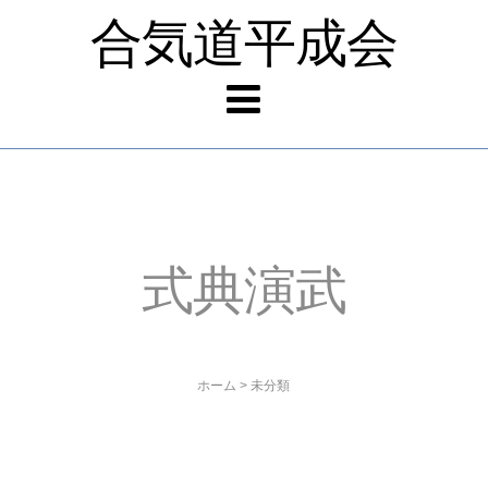
合気道平成会
式典演武
ホーム
>
未分類