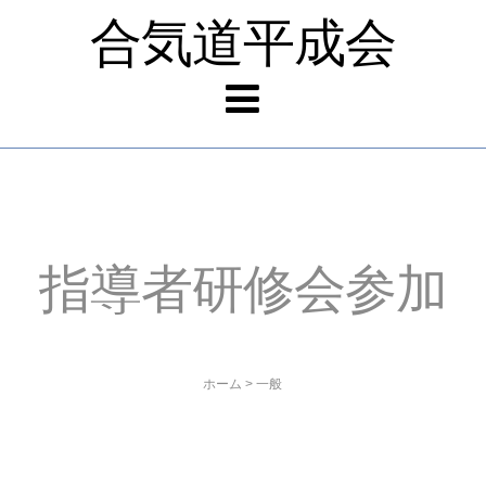
合気道平成会
指導者研修会参加
ホーム
>
一般