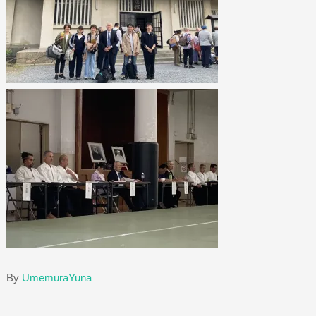
By
UmemuraYuna