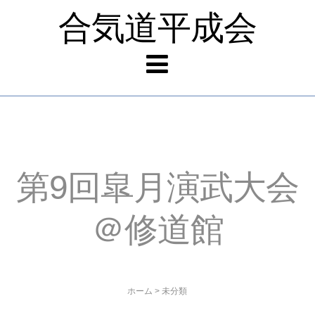
合気道平成会
第9回皐月演武大会
＠修道館
ホーム
>
未分類