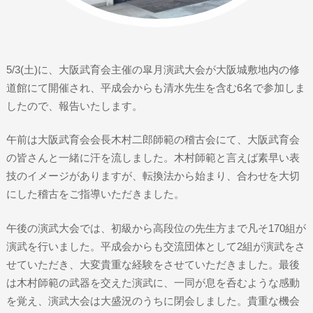
5/3(土)に、大阪武育会主催の皐月演武大会が大阪城敷地内の修
道館にて開催され、平成会からも清水先生を含む6名で参加しま
したので、報告いたします。
午前は大阪武育会会長木村二郎師範の稽古会にて、大阪武育会
の皆さんと一緒に汗を流しました。木村師範と言えば素早い表
技のイメージがありますが、転換法から始まり、合わせを大切
にした稽古をご指導いただきました。
午後の演武大会では、初級から高段位の先生方まで凡そ170組が
演武を行いました。平成会からも交流団体として2組が演武をさ
せていただき、大変貴重な経験をさせていただきました。最後
は木村師範の武器を交えた演武に、一同が息を呑むような感動
を覚え、演武大会は大盛況のうちに閉会しました。貴重な機会