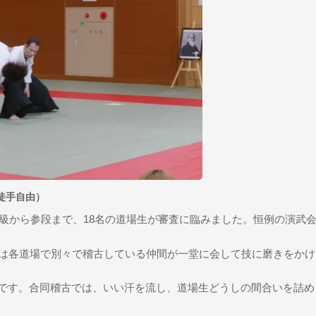
徒手自由）
５級から参段まで、18名の道場生が審査に臨みました。恒例の演武
段は各道場で別々で稽古している仲間が一堂に会して技に磨きをか
です。合同稽古では、いい汗を流し、道場生どうしの間合いを詰め