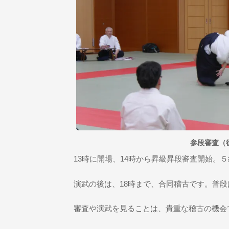
参段審査（
13時に開場、14時から昇級昇段審査開始。
演武の後は、18時まで、合同稽古です。普
審査や演武を見ることは、貴重な稽古の機会