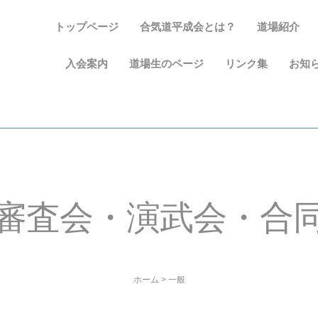
トップページ
合気道平成会とは？
道場紹介
入会案内
道場生のページ
リンク集
お知
審査会・演武会・合
ホーム
>
一般