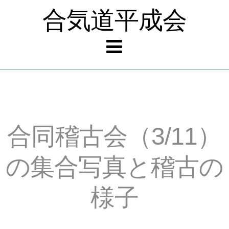
合気道平成会
合同稽古会（3/11）
の集合写真と稽古の
様子