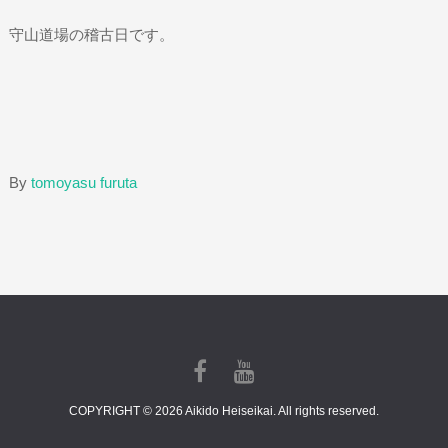
守山道場の稽古日です。
By
tomoyasu furuta
COPYRIGHT © 2026 Aikido Heiseikai. All rights reserved.