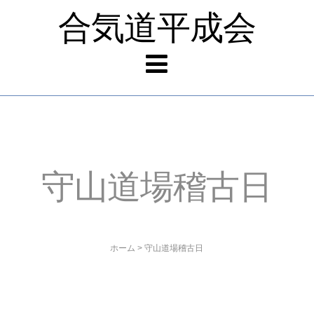
合気道平成会
守山道場稽古日
ホーム
>
守山道場稽古日